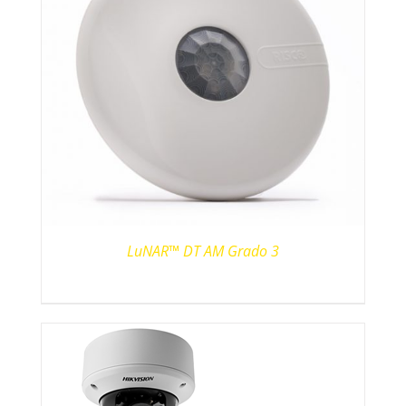
LuNAR™ DT AM Grado 3