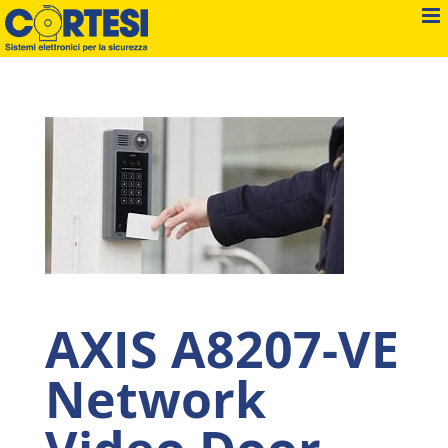
Salta
al
contenuto
AXIS A8207-VE
Network