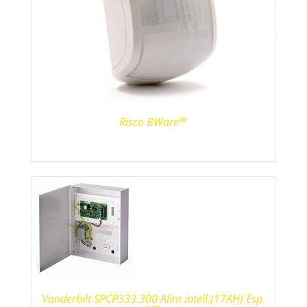
Risco BWare™
Vanderbilt SPCP333.300 Alim intell.(17AH) Esp.