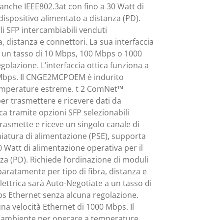
anche IEEE802.3at con fino a 30 Watt di
dispositivo alimentato a distanza (PD).
li SFP intercambiabili venduti
, distanza e connettori. La sua interfaccia
a un tasso di 10 Mbps, 100 Mbps o 1000
olazione. L’interfaccia ottica funziona a
 Mbps. Il CNGE2MCPOEM è indurito
temperature estreme. t 2 ComNet™
 trasmettere e ricevere dati da
ca tramite opzioni SFP selezionabili
asmette e riceve un singolo canale di
iatura di alimentazione (PSE), supporta
0 Watt di alimentazione operativa per il
za (PD). Richiede l’ordinazione di moduli
paratamente per tipo di fibra, distanza e
elettrica sarà Auto-Negotiate a un tasso di
s Ethernet senza alcuna regolazione.
una velocità Ethernet di 1000 Mbps. Il
’ambiente per operare a temperature