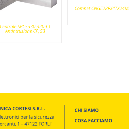
Comnet CNGE28FX4TX24M
Centrale SPC5330.320-L1
Antintrusione CP,G3
NICA CORTESI S.R.L.
CHI SIAMO
lettronici per la sicurezza
COSA FACCIAMO
ercanti, 1 – 47122 FORLI’