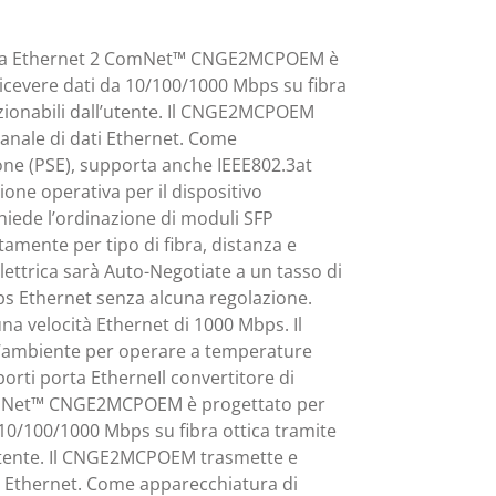
porta Ethernet 2 ComNet™ CNGE2MCPOEM è
icevere dati da 10/100/1000 Mbps su fibra
ezionabili dall’utente. Il CNGE2MCPOEM
canale di dati Ethernet. Come
one (PSE), supporta anche IEEE802.3at
ione operativa per il dispositivo
chiede l’ordinazione di moduli SFP
amente per tipo di fibra, distanza e
elettrica sarà Auto-Negotiate a un tasso di
s Ethernet senza alcuna regolazione.
una velocità Ethernet di 1000 Mbps. Il
’ambiente per operare a temperature
porti porta EtherneIl convertitore di
omNet™ CNGE2MCPOEM è progettato per
 10/100/1000 Mbps su fibra ottica tramite
’utente. Il CNGE2MCPOEM trasmette e
ti Ethernet. Come apparecchiatura di