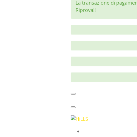
La transazione di pagament
Riprova!!
Attiva/disattiva
navigazione
Attiva/disattiva
navigazione