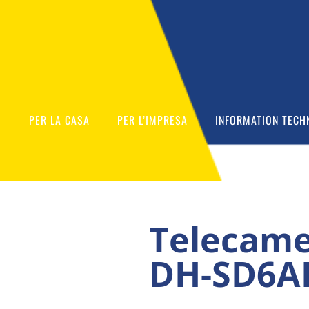
O
PER LA CASA
PER L’IMPRESA
INFORMATION TECH
Telecam
DH-SD6A