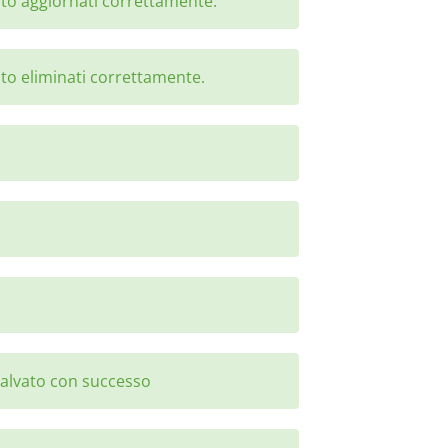
dito aggiornati correttamente.
dito eliminati correttamente.
salvato con successo