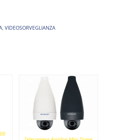
A
,
VIDEOSORVEGLIANZA
000
Telecamera Avigilon Mini Dome