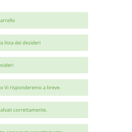
arrello
 lista dei desideri
esideri
to Vi risponderemo a breve.
 salvati correttamente.