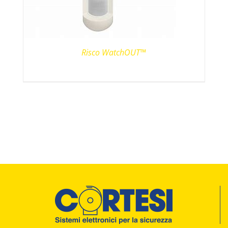
Risco WatchOUT™