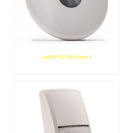
LuNAR™ DT AM Grado 3