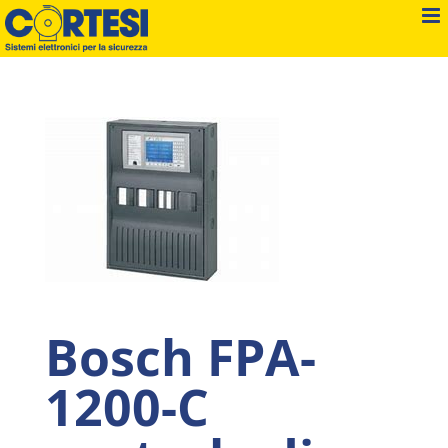
Salta
al
contenuto
Bosch FPA-
1200-C