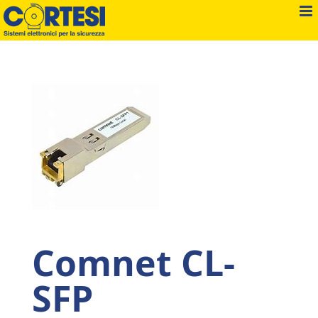
Salta
al
contenuto
Comnet CL-
SFP