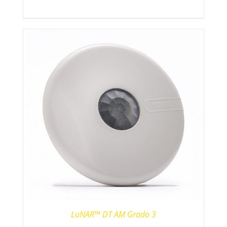
LuNAR™ DT AM Grado 3