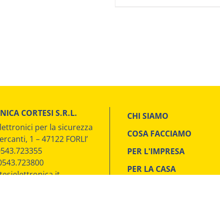
NICA CORTESI S.R.L.
CHI SIAMO
lettronici per la sicurezza
COSA FACCIAMO
ercanti, 1 – 47122 FORLI’
 0543.723355
PER L'IMPRESA
 0543.723800
PER LA CASA
esielettronica.it
CONTATTI
0355340407