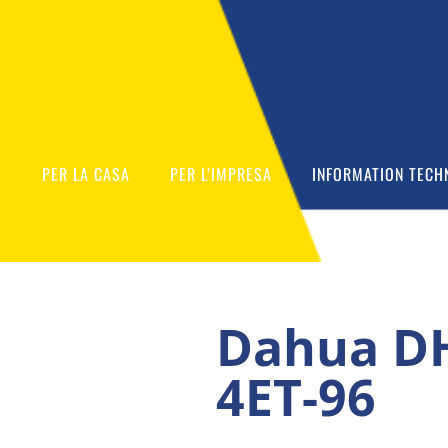
O
PER LA CASA
PER L’IMPRESA
INFORMATION TECH
Dahua DH
4ET-96