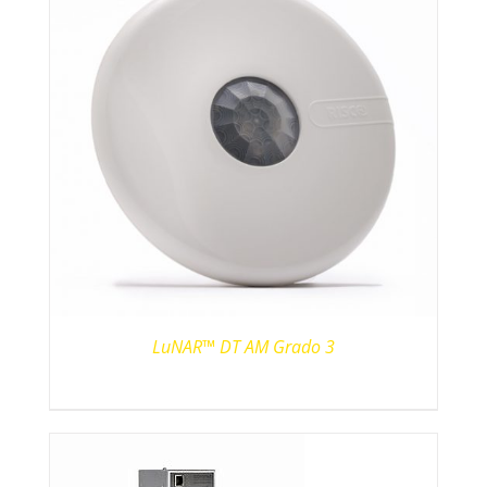
LuNAR™ DT AM Grado 3