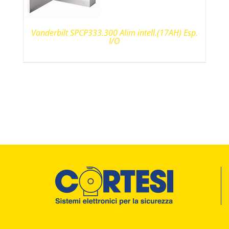
Vanderbilt SPCP333.300 Alim intell.(17AH) Esp.
I/O