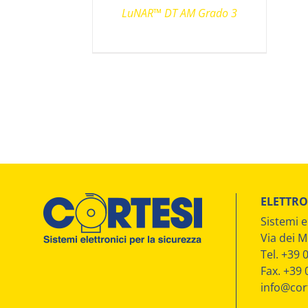
LuNAR™ DT AM Grado 3
ELETTRO
Sistemi e
Via dei M
Tel. +39
Fax. +39
info@cort