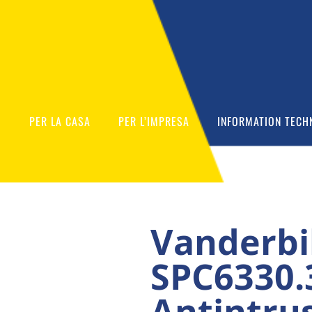
O
PER LA CASA
PER L’IMPRESA
INFORMATION TECH
Vanderbi
SPC6330.
Antintru