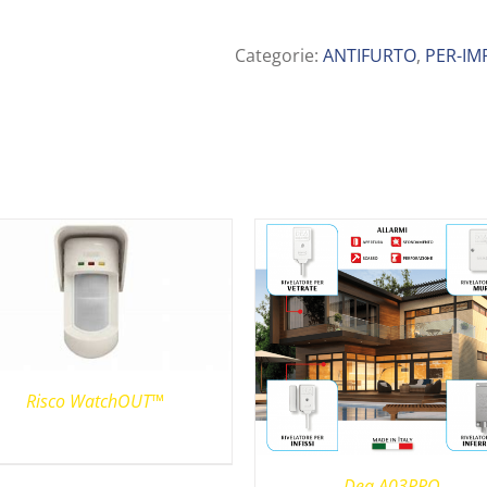
Categorie:
ANTIFURTO
,
PER-IM
Risco WatchOUT™
Dea A03PRO