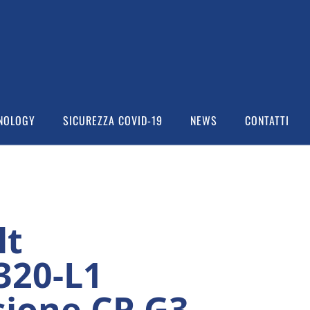
NOLOGY
SICUREZZA COVID-19
NEWS
CONTATTI
lt
320-L1
sione CP,G3