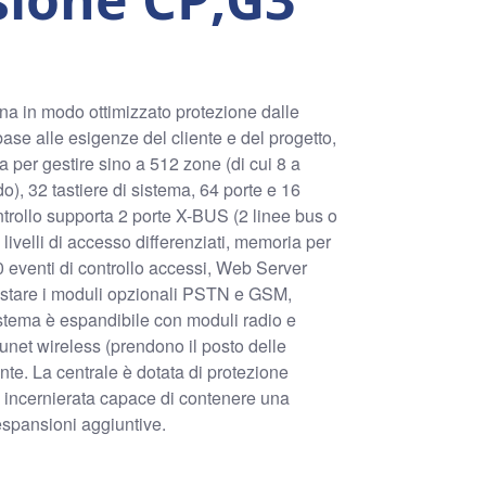
 in modo ottimizzato protezione dalle
 base alle esigenze del cliente e del progetto,
a per gestire sino a 512 zone (di cui 8 a
do), 32 tastiere di sistema, 64 porte e 16
ntrollo supporta 2 porte X-BUS (2 linee bus o
 livelli di accesso differenziati, memoria per
0 eventi di controllo accessi, Web Server
nestare i moduli opzionali PSTN e GSM,
sistema è espandibile con moduli radio e
runet wireless (prendono il posto delle
te. La centrale è dotata di protezione
a incernierata capace di contenere una
espansioni aggiuntive.