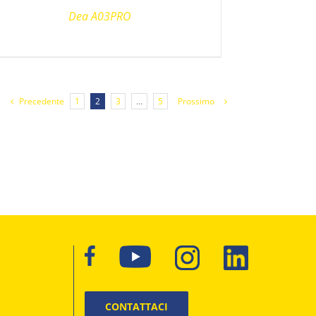
Dea A03PRO
Precedente
1
2
3
…
5
Prossimo
CONTATTACI