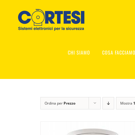
Salta
al
contenuto
CHI SIAMO
COSA FACCIAM
Ordina per
Prezzo
Mostra