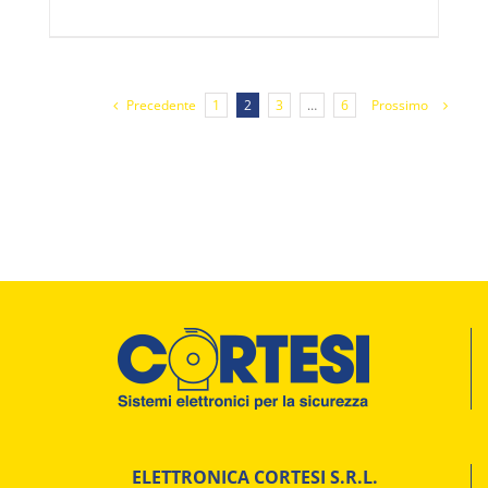
Precedente
1
2
3
…
6
Prossimo
ELETTRONICA CORTESI S.R.L.