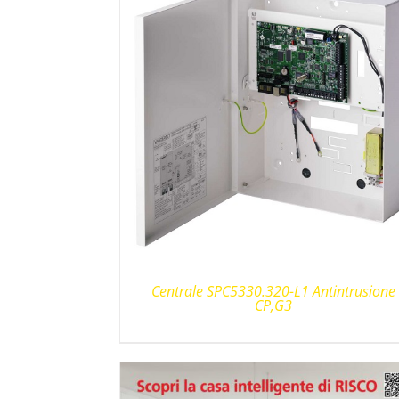
Centrale SPC5330.320-L1 Antintrusione
CP,G3