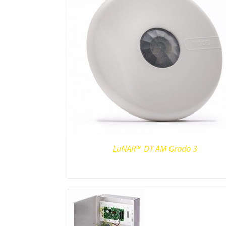
LuNAR™ DT AM Grado 3