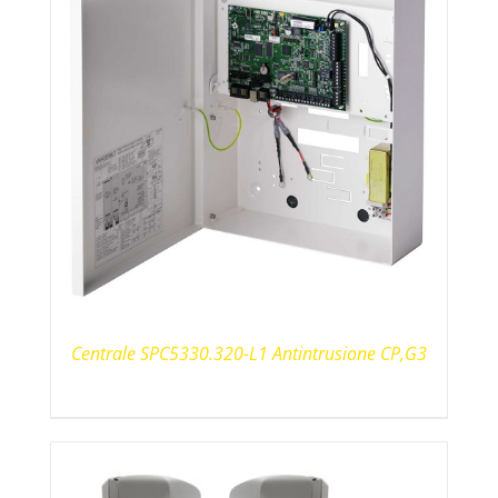
Centrale SPC5330.320-L1 Antintrusione CP,G3