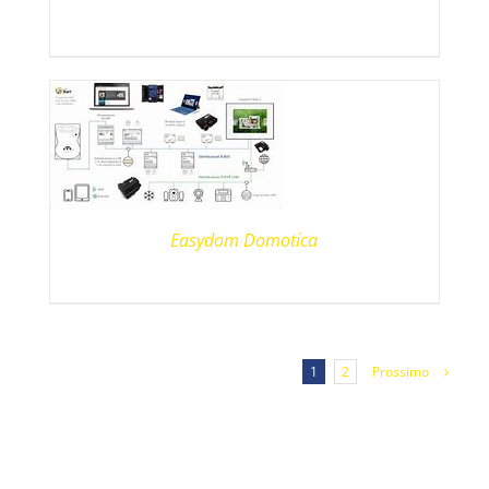
Easydom Domotica
1
2
Prossimo